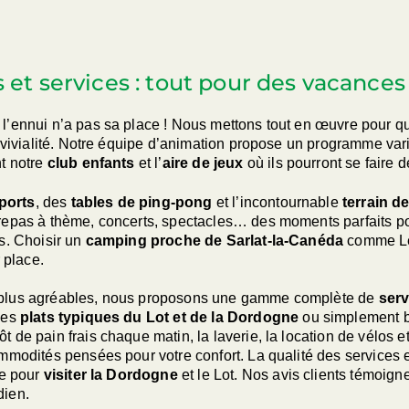
s et services : tout pour des vacances
’ennui n’a pas sa place ! Nous mettons tout en œuvre pour que
onvivialité. Notre équipe d’animation propose un programme var
nt notre
club enfants
et l’
aire de jeux
où ils pourront se faire 
sports
, des
tables de ping-pong
et l’incontournable
terrain d
repas à thème, concerts, spectacles… des moments parfaits po
s. Choisir un
camping proche de Sarlat-la-Canéda
comme Le 
 place.
 plus agréables, nous proposons une gamme complète de
serv
des
plats typiques du Lot et de la Dordogne
ou simplement bo
de pain frais chaque matin, la laverie, la location de vélos et
ommodités pensées pour votre confort. La qualité des services
le pour
visiter la Dordogne
et le Lot. Nos avis clients témoign
dien.