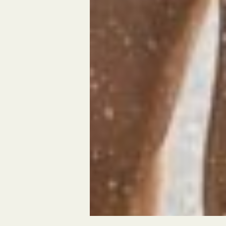
ans le Lot
toboggans
at-la-Canéda