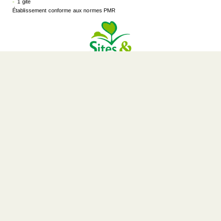
1 gite
Établissement conforme aux normes PMR
SITES ET PAYSAGES : UN Réseau pour
LES amoureux de la nature
Près de 30 campings de 3 et 4 * nichés dans les plus belles
régions de France pour se reconnecter à la nature et rencontrer
des hommes passionnés par leur terroir. Une expérience unique
pour se créer des souvenirs.
En savoir + sur le réseau