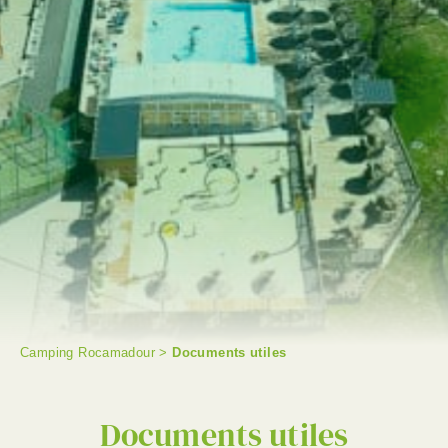
Camping Rocamadour
>
Documents utiles
RECHERCHER
Documents utiles