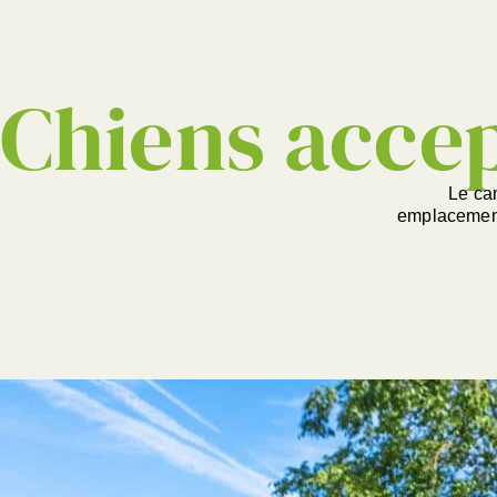
Chiens acce
Le cam
emplacements