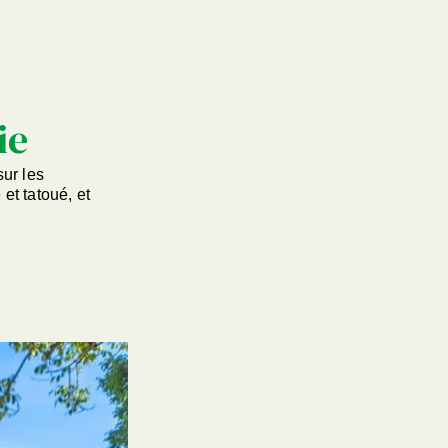
ie
sur les
et tatoué, et