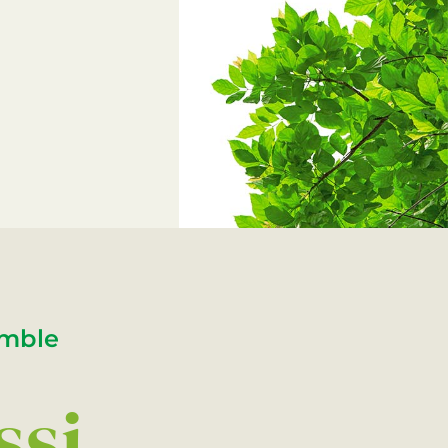
emble
ssi