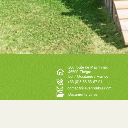
208 route de Mayrinhac
46500 Thégra
Lot / Occitanie / France
+33 (0)5 65 33 67 01
contact@leventoulou.com
Documents utiles
Nos plus belles récompenses
Sont attribuées par nos clients