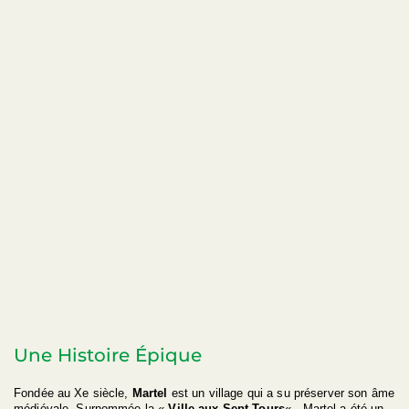
Une Histoire Épique
Fondée au Xe siècle,
Martel
est un village qui a su préserver son âme
médiévale. Surnommée la «
Ville aux Sept Tours
« , Martel a été un