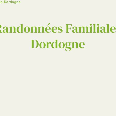
 en Dordogne
Randonnées Familiales
Dordogne
des et Décou