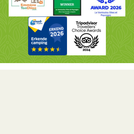
Le camping comporte 127 emplacements :
15 insolites
51 emplacements nus
60 mobil-homes
1 gite
Établissement conforme aux normes PMR