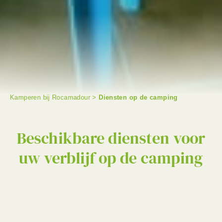
Kamperen bij Rocamadour
>
Diensten op de camping
ZOEKEN OP
Beschikbare diensten voor
uw verblijf op de camping