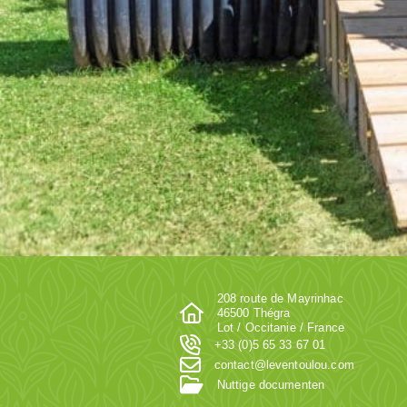
208 route de Mayrinhac
46500 Thégra
Lot / Occitanie / France
+33 (0)5 65 33 67 01
contact@leventoulou.com
Nuttige documenten