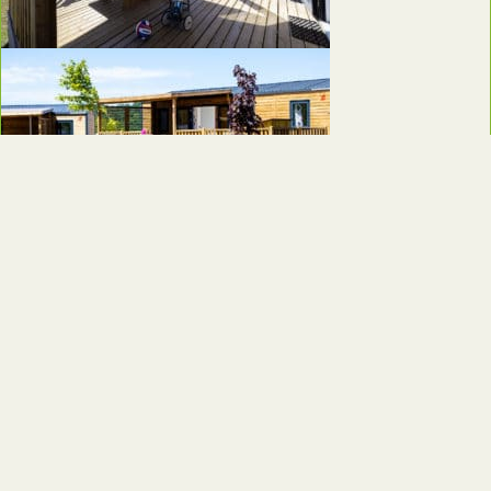
Onze aanbiedingen
Camping le Ventoulou
Nos hébergements
Camping le Ventoulou
Nos labels qualité
Camping le Ventoulou
De certificeringen van de camping