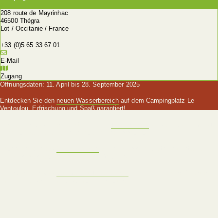
208 route de Mayrinhac
46500 Thégra
Lot / Occitanie / France
+33 (0)5 65 33 67 01
E-Mail
Zugang
Öffnungsdaten: 11. April bis 28. September 2025
Entdecken Sie den
neuen Wasserbereich
auf dem Campingplatz Le
Ventoulou, Erfrischung und Spaß garantiert!
Erleben Sie das Außergewöhnliche im
Tipi Premium
auf dem Campingplatz
Le Ventoulou, Luxus und Abenteuer sind garantiert!
Entdecken Sie das
Cottage Martel
auf dem Campingplatz Le Ventoulou,
Premium-Komfort für Familien und Gruppen!
Entdecken Sie das
Cottage Route de la Noix
, Raum und Luxus für große
Familien auf dem Campingplatz Le Ventoulou!