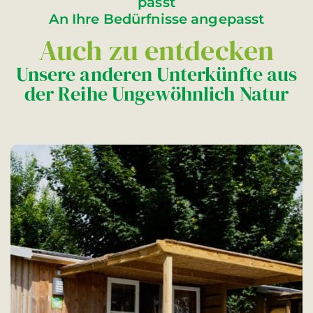
passt
An Ihre Bedürfnisse angepasst
Auch zu entdecken
Unsere anderen Unterkünfte aus
der Reihe Ungewöhnlich Natur