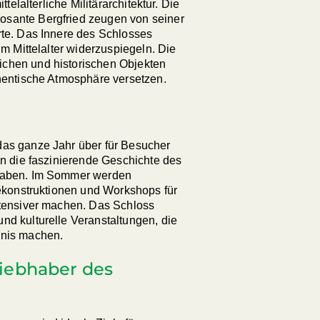
ttelalterliche Militärarchitektur. Die
osante Bergfried zeugen von seiner
rte. Das Innere des Schlosses
im Mittelalter widerzuspiegeln. Die
chen und historischen Objekten
thentische Atmosphäre versetzen.
das ganze Jahr über für Besucher
in die faszinierende Geschichte des
 haben. Im Sommer werden
Rekonstruktionen und Workshops für
ntensiver machen. Das Schloss
nd kulturelle Veranstaltungen, die
bnis machen.
 Liebhaber des