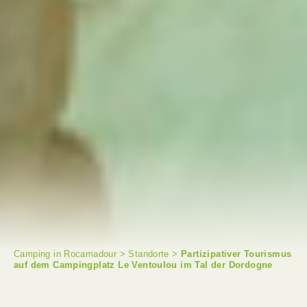
Camping in Rocamadour
>
Standorte
>
Partizipativer Tourismus
auf dem Campingplatz Le Ventoulou im Tal der Dordogne
SUCHE