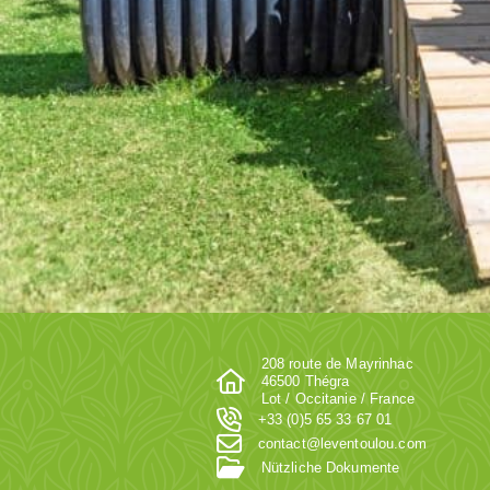
208 route de Mayrinhac
46500 Thégra
Lot / Occitanie / France
+33 (0)5 65 33 67 01
contact@leventoulou.com
Nützliche Dokumente