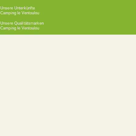
Unsere Unterkünfte
Camping le Ventoulou
Unsere Qualitätsmarken
Camping le Ventoulou
Die Zertifizierungen des Campingplatzes
Qualité Tourisme