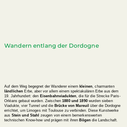
Souillac en Jazz
Souillac auf eine andere
Art und Weise
Wandern entlang der Dordogne
Auf dem Weg begegnet der Wanderer einem
kleinen
, charmanten
ländlichen
Erbe, aber vor allem einem spektakulären Erbe aus dem
19. Jahrhundert: den
Eisenbahnviadukten
, die für die Strecke Paris-
Orléans gebaut wurden. Zwischen
1880 und 1890
wurden sieben
Viadukte, vier Tunnel und die
Brücke von Mareuil
über die Dordogne
errichtet, um Limoges mit Toulouse zu verbinden. Diese Kunstwerke
aus
Stein und Stahl
zeugen von einem bemerkenswerten
technischen Know-how und prägen mit ihren
Bögen
die Landschaft.