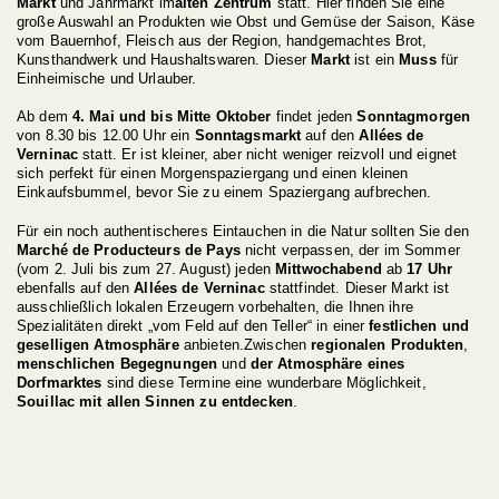
Markt
und Jahrmarkt im
alten Zentrum
statt. Hier finden Sie eine
große Auswahl an Produkten wie Obst und Gemüse der Saison, Käse
vom Bauernhof, Fleisch aus der Region, handgemachtes Brot,
Kunsthandwerk und Haushaltswaren. Dieser
Markt
ist ein
Muss
für
Einheimische und Urlauber.
Ab dem
4. Mai und bis Mitte Oktober
findet jeden
Sonntagmorgen
von 8.30 bis 12.00 Uhr ein
Sonntagsmarkt
auf den
Allées de
Verninac
statt. Er ist kleiner, aber nicht weniger reizvoll und eignet
sich perfekt für einen Morgenspaziergang und einen kleinen
Einkaufsbummel, bevor Sie zu einem Spaziergang aufbrechen.
Für ein noch authentischeres Eintauchen in die Natur sollten Sie den
Marché de Producteurs de Pays
nicht verpassen, der im Sommer
(vom 2. Juli bis zum 27. August) jeden
Mittwochabend
ab
17 Uhr
ebenfalls auf den
Allées de Verninac
stattfindet. Dieser Markt ist
ausschließlich lokalen Erzeugern vorbehalten, die Ihnen ihre
Spezialitäten direkt „vom Feld auf den Teller“ in einer
festlichen und
geselligen
Atmosphäre
anbieten.Zwischen
regionalen Produkten
,
menschlichen Begegnungen
und
der Atmosphäre eines
Dorfmarktes
sind diese Termine eine wunderbare Möglichkeit,
Souillac mit allen Sinnen zu entdecken
.