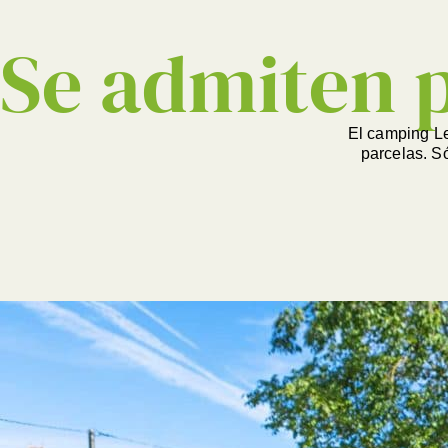
Se admiten 
El camping L
parcelas. S