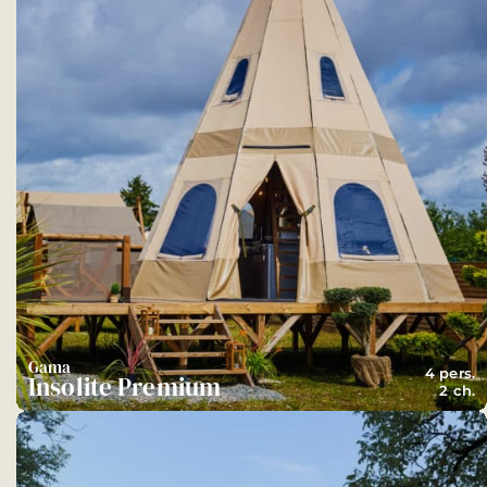
Gama
4 pers.
Insolite Premium
2 ch.