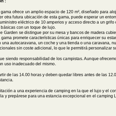
on :
gama ofrece un amplio espacio de 120 m², diseñado para alo
er otra futura ubicación de esta gama, puede esperar un ento
uministro eléctrico de 10 amperios y acceso directo a un gri
 básicas con un toque de lujo.
ge Garden se distingue por su mesa y bancos de madera cubier
ta gama promete características únicas para enriquecer su esta
n una autocaravana, un coche y una tienda o una caravana, n
ionales sin coste adicional, lo que le permitirá personalizar
gue siendo responsabilidad de los campistas. Aunque ofrece
 un uso inadecuado del mismo.
rtir de las 14.00 horas y deben quedar libres antes de las 12.
tancia.
itación a una experiencia de camping en la que el lujo y el con
la y prepárese para una estancia excepcional en el camping 