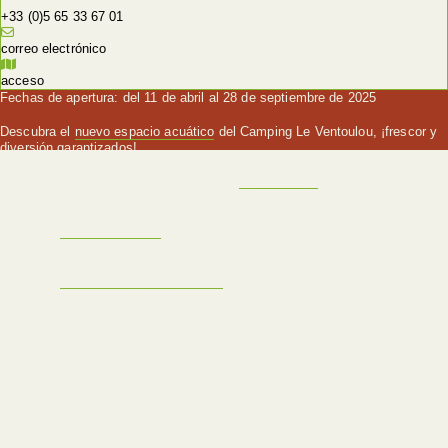
+33 (0)5 65 33 67 01
correo electrónico
acceso
Fechas de apertura: del 11 de abril al 28 de septiembre de 2025
Descubra el
nuevo espacio acuático
del Camping Le Ventoulou, ¡frescor y
diversión garantizados!
Viva una experiencia excepcional en un
Tipi Premium
en el Camping Le
Ventoulou, ¡lujo y aventura garantizados!
Descubra
el Cottage Martel
en el Camping Le Ventoulou, ¡confort premium
para familias y grupos!
Descubra
el Cottage Route de la Noix
, ¡espacio y lujo para familias
numerosas en el Camping Le Ventoulou!