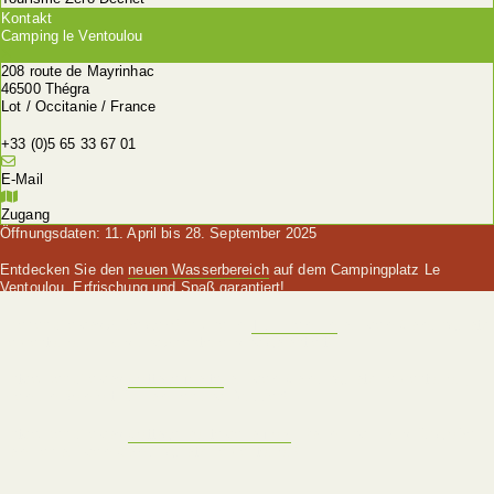
Kontakt
Camping le Ventoulou
208 route de Mayrinhac
46500 Thégra
Lot / Occitanie / France
+33 (0)5 65 33 67 01
E-Mail
Zugang
Öffnungsdaten: 11. April bis 28. September 2025
Entdecken Sie den
neuen Wasserbereich
auf dem Campingplatz Le
Ventoulou, Erfrischung und Spaß garantiert!
Erleben Sie das Außergewöhnliche im
Tipi Premium
auf dem Campingplatz
Le Ventoulou, Luxus und Abenteuer sind garantiert!
Entdecken Sie das
Cottage Martel
auf dem Campingplatz Le Ventoulou,
Premium-Komfort für Familien und Gruppen!
Entdecken Sie das
Cottage Route de la Noix
, Raum und Luxus für große
Familien auf dem Campingplatz Le Ventoulou!