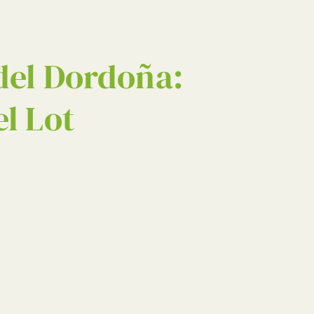
BUSCAR EN
 del Dordoña:
l Lot