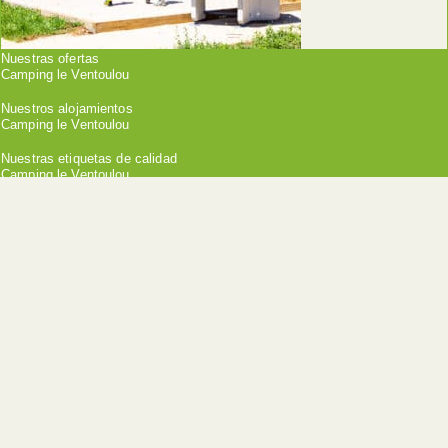
Nuestras ofertas
Camping le Ventoulou
Nuestros alojamientos
Camping le Ventoulou
Nuestras etiquetas de calidad
Camping le Ventoulou
Las certificaciones del camping
Qualité Tourisme